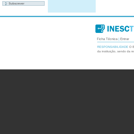
Ficha Técnica
|
Entrar
RESPONSABILIDADE
O B
da instituição, sendo da r