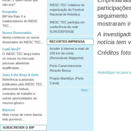
não era?
INESC TEC colabora na
participações
organização do Festival
Ecografia
seguimento 
Nacional de Robótica
BIP tira Raio X a
colaboradores do INESC
mostraram in
INESC TEC participa em
TEC...
conferência da rede
EURODEFENSE
Novos Doutorados
A investiga
Venha conhecer os novos
notícia tem 
RECORTES IMPRENSA
doutorados do INESC TEC...
Aceder à Internet a mais de
Cadê Você?
Créditos fot
100 km da costa
O INESC TEC lança todos
(Renováveis Magazine)
os meses no mercado
pessoas altamente
Porto Canal entrevista
qualificadas...
Ricardo Bessa
Jobs 4 the Boys & Girls
Projeto MarinEye (Porto
Referência a anúncios
Canal)
publicados pelo INESC TEC,
oferecendo bolsas,
Mais...
contratos de trabalho e
outras oportunidades do
mesmo género.
Biptoon
Mais cenas de como bamos
indo porreiros...
SUBSCREVER O BIP