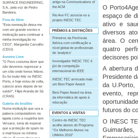
artigo na Communications of
SURFACE ENGINEERING,
O Porto4Age
the ACM
S.A., pela voz de Pedro
Bandeira.
espaço de d
Rio Ave FC associa-se a
Fora de Série
projeto INESC TEC
ativo e sau
"Esta nomeação deixa-me
com um grande sorriso e
PRÉMIOS & DISTINÇÕES
diversos at
motivação para continuar a
Primeiros da Península
área. O cen
minha investigação no
Ibérica com certificação a
CEGI", Margarida Carvalho
quatro perf
nível global de profissionais
(CEGI)
de ‘analytics’
decisores pol
Asneira Livre
Investigador INESC TEC é
"O Povo costuma dizer que
júri de competição
não devemos regressar a
A abertura 
internacional do IEEE
um sítio onde fomos felizes.
Presidente d
Eu fui muito feliz no INESC
INESC TEC arrecada mais
Porto, e hoje estou de volta,
da U.Porto,
um Best Paper Award
catorze anos depois de ter
saído!", Filipe Aranda de Sá
evento, re
Best Paper Award na área
(CRAS)
da informática de apoio à
oportunidad
educação
Galeria do Insólito
Numa instituição que usa a
futuros do c
EVENTOS & VISITAS
palavra computadores na
lapela como a roupinha tem
O INESC TEC 
Centro do INESC TEC
Versace, seria de esperar
acolhe alunos do Programa
Guimarães
que a proteção de spam no
“Os Melhores Alunos na
e-mail fosse no mínimo
UMinho 2016”
Empresar
eficaz. E quem disse que