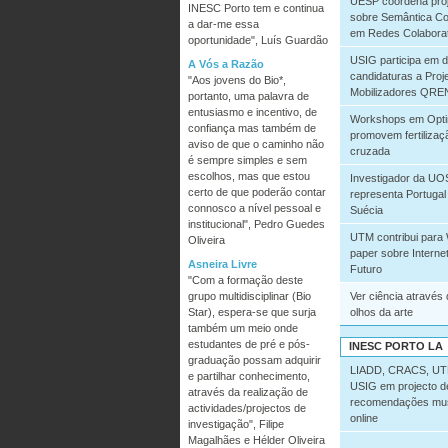
UESP coordena proj
INESC Porto tem e continua
sobre Semântica Co
a dar-me essa
em Redes Colaborat
oportunidade", Luís Guardão
USIG participa em 
A Vós a Razão
candidaturas a Proj
"Aos jovens do Bio*,
Mobilizadores QRE
portanto, uma palavra de
entusiasmo e incentivo, de
Workshops em Opti
confiança mas também de
promovem fertilizaç
aviso de que o caminho não
cruzada
é sempre simples e sem
escolhos, mas que estou
Investigador da UO
certo de que poderão contar
representa Portugal
connosco a nível pessoal e
Suécia
institucional", Pedro Guedes
UTM contribui para 
Oliveira
paper sobre Interne
Asneira Livre
Futuro
"Com a formação deste
grupo multidisciplinar (Bio
Ver ciência através
Star), espera-se que surja
olhos da arte
também um meio onde
estudantes de pré e pós-
INESC PORTO LA
graduação possam adquirir
LIADD, CRACS, UT
e partilhar conhecimento,
USIG em projecto d
através da realização de
recomendações mus
actividades/projectos de
online
investigação", Filipe
Magalhães e Hélder Oliveira