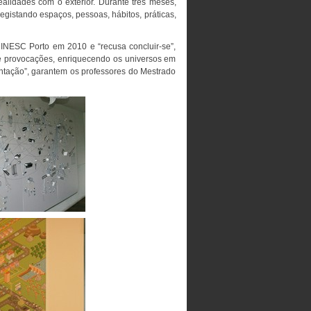
lidades com o exterior. Durante três meses,
egistando espaços, pessoas, hábitos, práticas,
INESC Porto em 2010 e “recusa concluir-se”,
 e provocações, enriquecendo os universos em
ntação”, garantem os professores do Mestrado