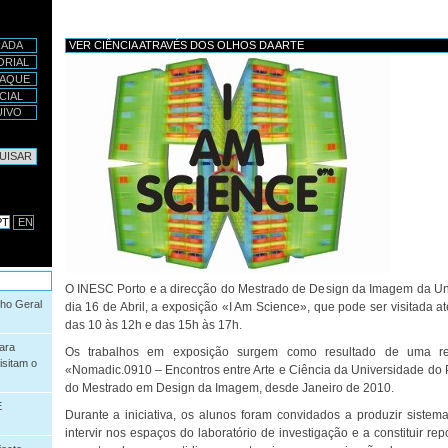
RADA
VER CIÊNCIA ATRAVÉS DOS OLHOS DA ARTE
ORIAL
TAQUE
CIAL
UIVO
sar
sa Avançada…
PT
EN
O INESC Porto e a direcção do Mestrado de Design da Imagem da Un
ho Geral
dia 16 de Abril, a exposição «I Am Science», que pode ser visitada at
das 10 às 12h e das 15h às 17h.
ara
Os trabalhos em exposição surgem como resultado de uma resi
isitam o
«Nomadic.0910 – Encontros entre Arte e Ciência da Universidade do 
do Mestrado em Design da Imagem, desde Janeiro de 2010.
E
Durante a iniciativa, os alunos foram convidados a produzir sistema
intervir nos espaços do laboratório de investigação e a constituir r