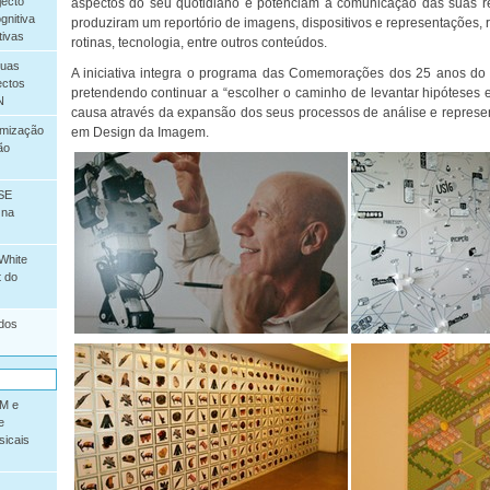
ecto
aspectos do seu quotidiano e potenciam a comunicação das suas rea
gnitiva
produziram um reportório de imagens, dispositivos e representações, r
ivas
rotinas, tecnologia, entre outros conteúdos.
duas
A iniciativa integra o programa das Comemorações dos 25 anos do 
ectos
pretendendo continuar a “escolher o caminho de levantar hipóteses
N
causa através da expansão dos seus processos de análise e represe
mização
em Design da Imagem.
ão
SE
 na
White
t do
 dos
M e
e
icais