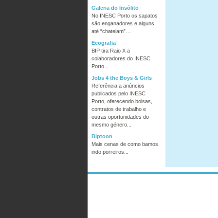
Galeria do Insólito
No INESC Porto os sapatos
são enganadores e alguns
até “chateiam”…
Ecografia
BIP tira Raio X a
colaboradores do INESC
Porto...
Jobs 4 the Boys & Girls
Referência a anúncios
publicados pelo INESC
Porto, oferecendo bolsas,
contratos de trabalho e
outras oportunidades do
mesmo género...
Biptoon
Mais cenas de como bamos
indo porreiros...