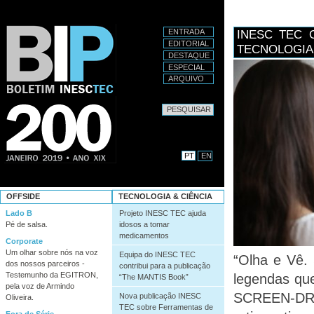
Secções
Ir
para
o
ENTRADA
INESC TEC 
conteúdo.
EDITORIAL
TECNOLOGIA
|
DESTAQUE
Ir
ESPECIAL
para
ARQUIVO
a
navegação
Pesquisar
Pesquisa Avançada…
PT
EN
OFFSIDE
TECNOLOGIA & CIÊNCIA
Lado B
Projeto INESC TEC ajuda
Pé de salsa.
idosos a tomar
medicamentos
Corporate
Um olhar sobre nós na voz
Equipa do INESC TEC
“Olha e Vê. 
dos nossos parceiros -
contribui para a publicação
Testemunho da EGITRON,
legendas que
“The MANTIS Book”
pela voz de Armindo
SCREEN-DR,
Nova publicação INESC
Oliveira.
TEC sobre Ferramentas de
Fora de Série