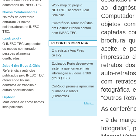
doutorados do INESC TEC...
Workshop do projeto
ao diagnós
NEXTNET aconteceu em
Novos Colaboradores
Computador e
Bruxelas
No mês de dezembro
entraram 21 novos
objetos com 
Conferência sobre Indústria
colaboradores no INESC
em Castelo Branco contou
captadas co
TEC.
com INESC TEC
Cadê Você?
brochura q
RECORTES IMPRENSA
O INESC TEC lança todos
aceite, e p
os meses no mercado
Entrevista a Ana Pires
pessoas altamente
(RTP2)
impressão d
qualificadas...
Equipa do Porto desenvolve
retratos do
Jobs 4 the Boys & Girls
sistema que fornece mais
Referência a anúncios
auto-retrato
informação a vídeos a 360
publicados pelo INESC TEC,
graus (TSF)
com retratos
oferecendo bolsas,
contratos de trabalho e
ColRobot promete aproximar
fotográfica
outras oportunidades...
humanos e robots
(Euronews)
“Outros Retr
Biptoon
Mais cenas de como bamos
Mais...
indo porreiros...
As conferênc
- 9 de março
fotografia”,