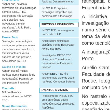
retinopatia
Apoio ao Desenvolvimento
"Saber que, devido à
Engenharia 
relevância de uma instituição
INESC TEC organiza
como o INESC TEC,
exposição fotográfica que
A iniciativ
esperam de nós a criação
combina arte e tecnologia
das soluções mais
investigaçã
inovadoras é muito
PRÉMIOS & DISTINÇÕES
desafiante.", João Pedro
numa série d
INESC TEC homenageado
Aguiar (CPES)
no Dia da FEUP
tema da visã
Pensar Sério
Artigo sobre retinopatia
"A adoção de tecnologias
como tecnoló
diabética vence Best Paper
avançadas pelas empresas
Award nos EUA
é um processo complexo e
A inauguraç
tem impacto em vários
Investigador INESC TEC
aspetos da sua gestão.",
Porto.
eleito para Committee on
Ana Simões (CESE)
Foundations of Computer
Aurélio Cam
Galeria do Insólito
Science
Acham que há muitos
Faculdade d
Artigo INESC TEC é o
insólitos numa instituição de
terceiro mais visto de 2018
investigação? Há mais do
Roque, fotó
na PeerJ Computer Science
que pensam: imensos!
conjunto de 
Ecografia
EVENTOS & VISITAS
BIP tira Raio X a
No rastreio 
Presidente do INESC TEC
colaboradores do INESC
em conferência sobre
TEC...
especializad
Inovação na Assembleia da
Novos Doutorados
República
desafiado in
Venha conhecer os novos