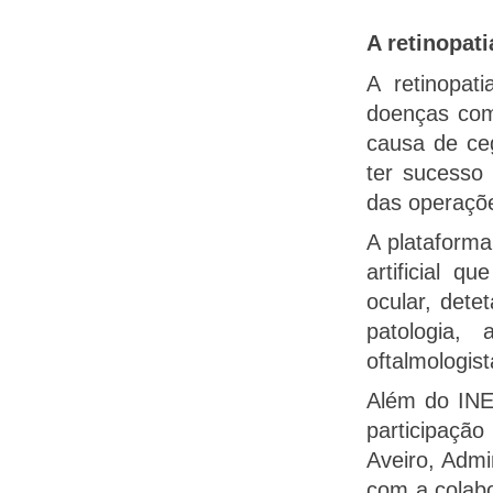
A retinopati
A retinopat
doenças com 
causa de ce
ter sucesso 
das operaçõe
A plataform
artificial 
ocular, dete
patologia,
oftalmologist
Além do IN
participaçã
Aveiro, Adm
com a colabo