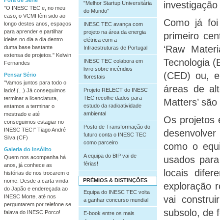
investigação
"Melhor Startup Universitária
"O INESC TEC e, no meu
do Mundo"
caso, o VCMI têm sido ao
Como já fo
longo destes anos, espaços
INESC TEC avança com
para aprender e partilhar
projeto na área da energia
primeiro cen
ideias no dia a dia dentro
elétrica com a
‘Raw Materi
duma base bastante
Infraestruturas de Portugal
extensa de projetos." Kelwin
Tecnologia (
INESC TEC colabora em
Fernandes
livro sobre incêndios
(CED) ou, e
Pensar Sério
florestais
"Vamos juntos para todo o
áreas de al
Projeto RELECT do INESC
lado! (...) Já conseguimos
TEC recolhe dados para
terminar a licenciatura,
Matters’ são
estudo da radioatividade
estamos a terminar o
ambiental
mestrado e até
Os projetos
conseguimos estagiar no
Posto de Transformação do
INESC TEC!" Tiago André
desenvolver 
futuro conta o INESC TEC
Silva (CF)
como parceiro
como o equi
Galeria do Insólito
A equipa do BIP vai de
Quem nos acompanha há
usados para
férias!
anos, já conhece as
locais dife
histórias de nos trocarem o
PRÉMIOS & DISTINÇÕES
nome. Desde a carta vinda
exploração r
do Japão e endereçada ao
Equipa do INESC TEC volta
INESC Morte, até nos
vai constru
a ganhar concurso mundial
perguntarem por telefone se
subsolo, de 
falava do INESC Porco!
E-book entre os mais