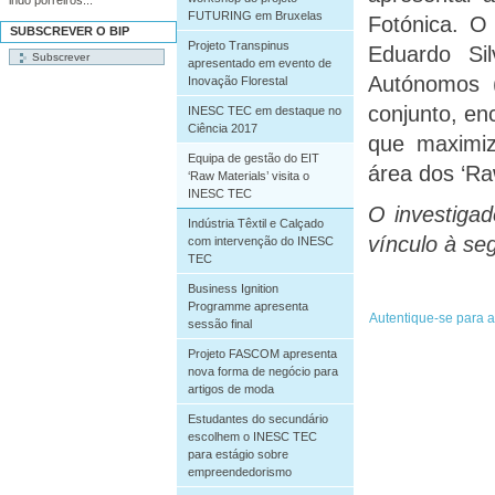
FUTURING em Bruxelas
Fotónica. O
SUBSCREVER O BIP
Projeto Transpinus
Eduardo Si
apresentado em evento de
Autónomos (
Inovação Florestal
conjunto, en
INESC TEC em destaque no
Ciência 2017
que maximiz
Equipa de gestão do EIT
área dos ‘Ra
‘Raw Materials’ visita o
INESC TEC
O investiga
Indústria Têxtil e Calçado
vínculo à se
com intervenção do INESC
TEC
Business Ignition
Programme apresenta
sessão final
Projeto FASCOM apresenta
nova forma de negócio para
artigos de moda
Estudantes do secundário
escolhem o INESC TEC
para estágio sobre
empreendedorismo