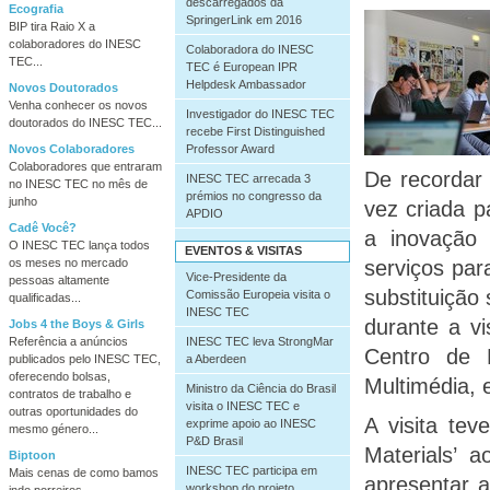
descarregados da
Ecografia
SpringerLink em 2016
BIP tira Raio X a
colaboradores do INESC
Colaboradora do INESC
TEC...
TEC é European IPR
Helpdesk Ambassador
Novos Doutorados
Venha conhecer os novos
Investigador do INESC TEC
doutorados do INESC TEC...
recebe First Distinguished
Professor Award
Novos Colaboradores
Colaboradores que entraram
De recordar
INESC TEC arrecada 3
no INESC TEC no mês de
prémios no congresso da
junho
vez criada p
APDIO
Cadê Você?
a inovação 
O INESC TEC lança todos
EVENTOS & VISITAS
os meses no mercado
serviços par
Vice-Presidente da
pessoas altamente
substituição
Comissão Europeia visita o
qualificadas...
INESC TEC
durante a v
Jobs 4 the Boys & Girls
INESC TEC leva StrongMar
Referência a anúncios
Centro de 
a Aberdeen
publicados pelo INESC TEC,
oferecendo bolsas,
Multimédia, 
Ministro da Ciência do Brasil
contratos de trabalho e
visita o INESC TEC e
outras oportunidades do
A visita te
exprime apoio ao INESC
mesmo género...
P&D Brasil
Materials’ 
Biptoon
INESC TEC participa em
Mais cenas de como bamos
apresentar a
workshop do projeto
indo porreiros...