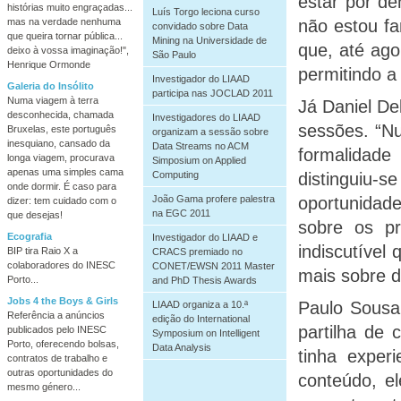
estar por de
histórias muito engraçadas...
Luís Torgo leciona curso
não estou fa
mas na verdade nenhuma
convidado sobre Data
que queira tornar pública...
Mining na Universidade de
que, até ago
deixo à vossa imaginação!",
São Paulo
Henrique Ormonde
permitindo a
Investigador do LIAAD
Galeria do Insólito
participa nas JOCLAD 2011
Numa viagem à terra
Já Daniel De
desconhecida, chamada
Investigadores do LIAAD
sessões. “N
Bruxelas, este português
organizam a sessão sobre
inesquiano, cansado da
Data Streams no ACM
formalidad
longa viagem, procurava
Simposium on Applied
apenas uma simples cama
Computing
distinguiu-s
onde dormir. É caso para
João Gama profere palestra
oportunidade
dizer: tem cuidado com o
na EGC 2011
que desejas!
sobre os pr
Ecografia
Investigador do LIAAD e
indiscutível
BIP tira Raio X a
CRACS premiado no
colaboradores do INESC
CONET/EWSN 2011 Master
mais sobre di
Porto...
and PhD Thesis Awards
Jobs 4 the Boys & Girls
Paulo Sousa,
LIAAD organiza a 10.ª
Referência a anúncios
edição do International
partilha de
publicados pelo INESC
Symposium on Intelligent
Porto, oferecendo bolsas,
Data Analysis
tinha exper
contratos de trabalho e
outras oportunidades do
conteúdo, e
mesmo género...