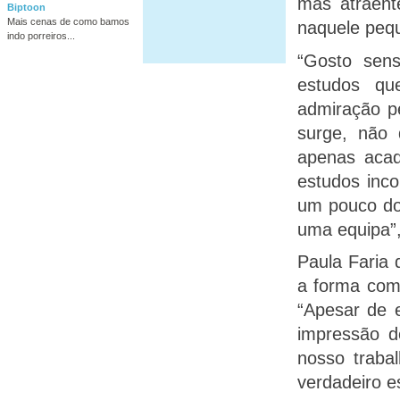
mas atraent
Biptoon
Mais cenas de como bamos
naquele peq
indo porreiros...
“Gosto sens
estudos qu
admiração pe
surge, não 
apenas acad
estudos inco
um pouco do 
uma equipa”,
Paula Faria 
a forma com
“Apesar de 
impressão d
nosso traba
verdadeiro es