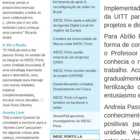
ferramenta de apoio à
imensas portas e
Implementada
reconfiguração de redes no
proporciona imensas
Brasil
oportunidades a todos os
da UITT par
seus colaboradores.
INESC Porto apoia a adoção
(...)Acho que é um sítio
projetos e d
da Agenda Digital Local em
fantástico para começar
regiões da Europa
uma carreira." Ricardo
Para Abílio
André
Comitiva da Universidade de
forma de con
Macau visita INESC Porto
A Vós a Razão
"O HASLab está a dar
o Professor
INESC Porto auxilia
passos firmes no sentido de
empresas em projectos
se integrar no INESC Porto
conhecia o 
QREN
como Unidade Associada. É
trabalho. A
uma estratégia importante
INESC Porto recebe reunião
para o laboratório, uma
do projeto DAPHNE
gradualment
oportunidade para interagir
Daniel Alexandre completa
com outras unidades,
fertilizaçã
Doutoramento em Física
explorar
entusiasmo e 
complementaridades,
INESC Porto LA agora
encarar novos desafios...",
também no facebook e
José Nuno Oliveira
Andreia Pass
twitter
Asneira Livre
conhecimen
Show&Tell aproxima
"Olá a todos! Quando fui
investigadores do INESC
positivas 
convidado a escrever para a
Porto
"Asneira Livre" passaram-
unidade. Ve
me algumas coisas pela
INESC PORTO LA
cabeça, nomeadamente