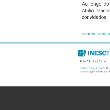
Ao longo do
Abílio Pach
convidados.
Ficha Técnica
|
Entrar
RESPONSABILIDADE
O B
da instituição, sendo da r