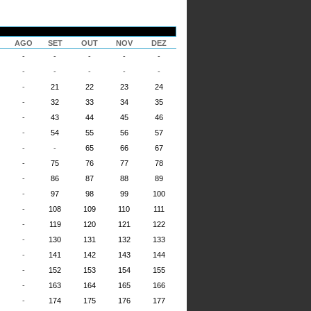
AGO
SET
OUT
NOV
DEZ
-
-
-
-
-
-
-
-
-
-
-
21
22
23
24
-
32
33
34
35
-
43
44
45
46
-
54
55
56
57
-
-
65
66
67
-
75
76
77
78
-
86
87
88
89
-
97
98
99
100
-
108
109
110
111
-
119
120
121
122
-
130
131
132
133
-
141
142
143
144
-
152
153
154
155
-
163
164
165
166
-
174
175
176
177