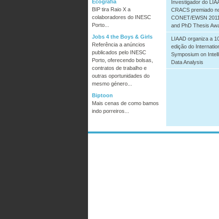
Ecografia
Investigador do LIA
BIP tira Raio X a
CRACS premiado n
colaboradores do INESC
CONET/EWSN 2011
Porto...
and PhD Thesis Aw
Jobs 4 the Boys & Girls
LIAAD organiza a 10
Referência a anúncios
edição do Internatio
publicados pelo INESC
Symposium on Intell
Porto, oferecendo bolsas,
Data Analysis
contratos de trabalho e
outras oportunidades do
mesmo género...
Biptoon
Mais cenas de como bamos
indo porreiros...