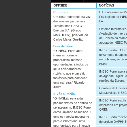
OFFSIDE
NOTÍCIAS
Corporate
HASLab torna-se Pa
Um olhar sobre nós na voz
Privilegiado do INE
dos nossos parceiros -
LA
Testemunho GESTO
Sistema Informático
Energia S.A. (Grupo
Avaliação de Interv
MARTIFER), pela voz de
de Cancro da Mama
Carlos Matos Gueifão.
aposta do INESC Po
Fora de Série
INESC Porto LA for
"O INESC Porto abre
ferramenta de apoio
imensas portas e
reconfiguração de r
proporciona imensas
Brasil
oportunidades a todos os
seus colaboradores.
INESC Porto apoia 
(...)Acho que é um sítio
da Agenda Digital L
fantástico para começar
regiões da Europa
uma carreira." Ricardo
André
Comitiva da Univers
Macau visita INESC
A Vós a Razão
"O HASLab está a dar
INESC Porto auxilia
passos firmes no sentido de
empresas em proje
se integrar no INESC Porto
QREN
como Unidade Associada. É
uma estratégia importante
INESC Porto recebe
para o laboratório, uma
do projeto DAPHNE
oportunidade para interagir