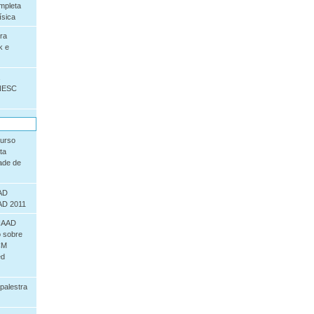
mpleta
sica
ra
k e
INESC
curso
ta
ade de
AAD
AD 2011
LIAAD
 sobre
CM
ed
palestra