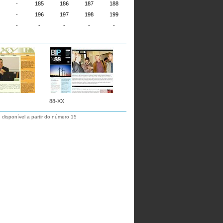
-
185
186
187
188
-
196
197
198
199
-
-
-
-
-
88-XX
 disponível a partir do número 15