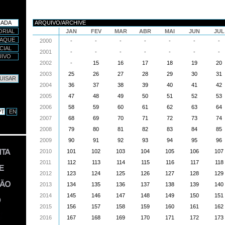
RADA
ARQUIVO/ARCHIVE
ORIAL
JAN
FEV
MAR
ABR
MAI
JUN
JUL
TAQUE
2000
-
-
-
-
-
-
-
CIAL
2001
-
-
-
-
-
-
-
UIVO
2002
-
15
16
17
18
19
20
2003
25
26
27
28
29
30
31
sar
2004
36
37
38
39
40
41
42
sa Avançada…
2005
47
48
49
50
51
52
53
2006
58
59
60
61
62
63
64
PT
EN
2007
68
69
70
71
72
73
74
2008
79
80
81
82
83
84
85
2009
90
91
92
93
94
95
96
2010
101
102
103
104
105
106
107
2011
112
113
114
115
116
117
118
2012
123
124
125
126
127
128
129
2013
134
135
136
137
138
139
140
2014
145
146
147
148
149
150
151
2015
156
157
158
159
160
161
162
2016
167
168
169
170
171
172
173