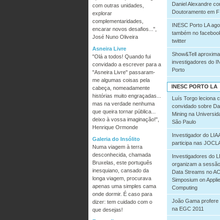
Daniel Alexandre co
com outras unidades,
Doutoramento em Fí
explorar
complementaridades,
INESC Porto LA ago
encarar novos desafios...",
também no faceboo
José Nuno Oliveira
twitter
Asneira Livre
Show&Tell aproxima
"Olá a todos! Quando fui
investigadores do 
convidado a escrever para a
Porto
"Asneira Livre" passaram-
me algumas coisas pela
INESC PORTO LA
cabeça, nomeadamente
histórias muito engraçadas...
Luís Torgo leciona 
mas na verdade nenhuma
convidado sobre Da
que queira tornar pública...
Mining na Universid
deixo à vossa imaginação!",
São Paulo
Henrique Ormonde
Investigador do LI
Galeria do Insólito
participa nas JOCL
Numa viagem à terra
desconhecida, chamada
Investigadores do 
Bruxelas, este português
organizam a sessão
inesquiano, cansado da
Data Streams no A
longa viagem, procurava
Simposium on Appli
apenas uma simples cama
Computing
onde dormir. É caso para
João Gama profere 
dizer: tem cuidado com o
na EGC 2011
que desejas!