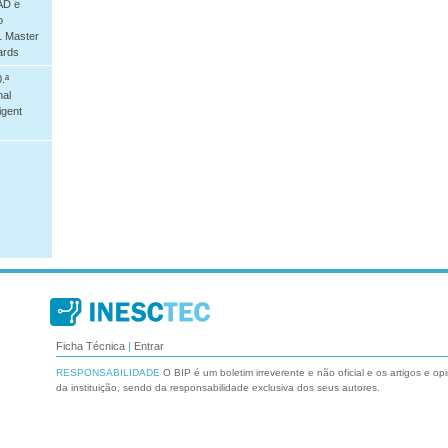
AD e
o
 Master
ards
.ª
nal
igent
Ficha Técnica
|
Entrar
RESPONSABILIDADE
O BIP é um boletim irreverente e não oficial e os artigos e op
da instituição, sendo da responsabilidade exclusiva dos seus autores.