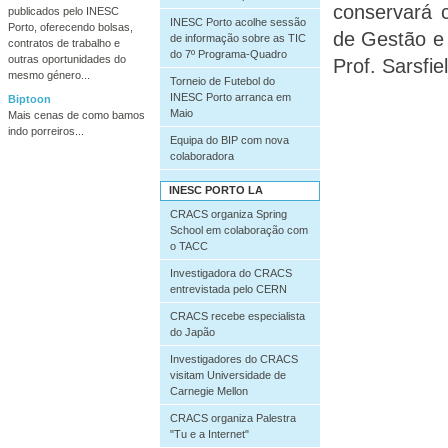
conservará 
publicados pelo INESC
INESC Porto acolhe sessão
Porto, oferecendo bolsas,
de Gestão e 
de informação sobre as TIC
contratos de trabalho e
do 7º Programa-Quadro
outras oportunidades do
Prof. Sarsfi
mesmo género...
Torneio de Futebol do
INESC Porto arranca em
Biptoon
Maio
Mais cenas de como bamos
indo porreiros...
Equipa do BIP com nova
colaboradora
INESC PORTO LA
CRACS organiza Spring
School em colaboração com
o TACC
Investigadora do CRACS
entrevistada pelo CERN
CRACS recebe especialista
do Japão
Investigadores do CRACS
visitam Universidade de
Carnegie Mellon
CRACS organiza Palestra
"Tu e a Internet"