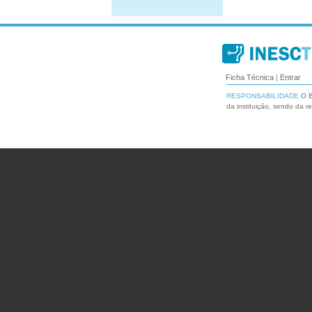
Ficha Técnica
|
Entrar
RESPONSABILIDADE
O B
da instituição, sendo da r