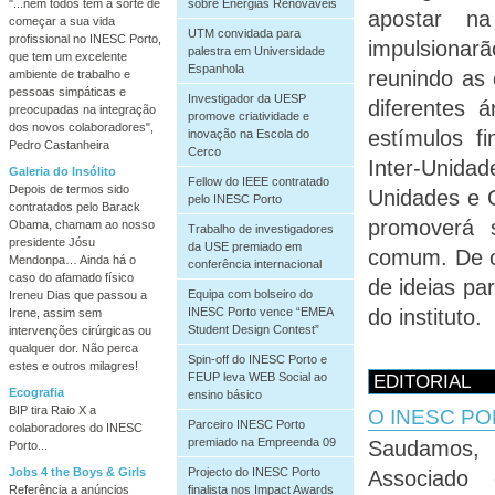
"...nem todos têm a sorte de
sobre Energias Renováveis
apostar n
começar a sua vida
UTM convidada para
profissional no INESC Porto,
impulsionarã
palestra em Universidade
que tem um excelente
Espanhola
reunindo as 
ambiente de trabalho e
pessoas simpáticas e
Investigador da UESP
diferentes 
preocupadas na integração
promove criatividade e
dos novos colaboradores",
estímulos f
inovação na Escola do
Pedro Castanheira
Cerco
Inter-Unid
Galeria do Insólito
Fellow do IEEE contratado
Depois de termos sido
Unidades e 
pelo INESC Porto
contratados pelo Barack
promoverá s
Obama, chamam ao nosso
Trabalho de investigadores
presidente Jósu
da USE premiado em
comum. De ol
Mendonpa… Ainda há o
conferência internacional
caso do afamado físico
de ideias pa
Equipa com bolseiro do
Ireneu Dias que passou a
INESC Porto vence “EMEA
do instituto.
Irene, assim sem
Student Design Contest”
intervenções cirúrgicas ou
qualquer dor. Não perca
Spin-off do INESC Porto e
estes e outros milagres!
FEUP leva WEB Social ao
EDITORIAL
Ecografia
ensino básico
BIP tira Raio X a
O INESC PO
Parceiro INESC Porto
colaboradores do INESC
premiado na Empreenda 09
Saudamos, 
Porto...
Jobs 4 the Boys & Girls
Projecto do INESC Porto
Associad
Referência a anúncios
finalista nos Impact Awards