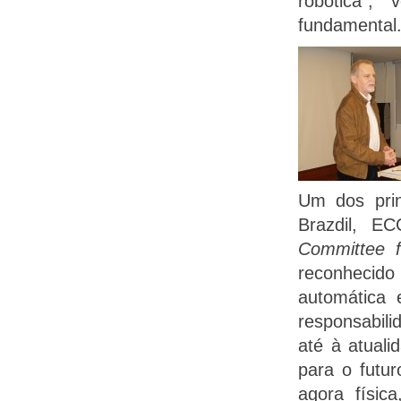
robótica”
fundamental
Um dos prin
Brazdil, E
Committee for
reconhecido
automática
responsabil
até à atual
para o futu
agora físic