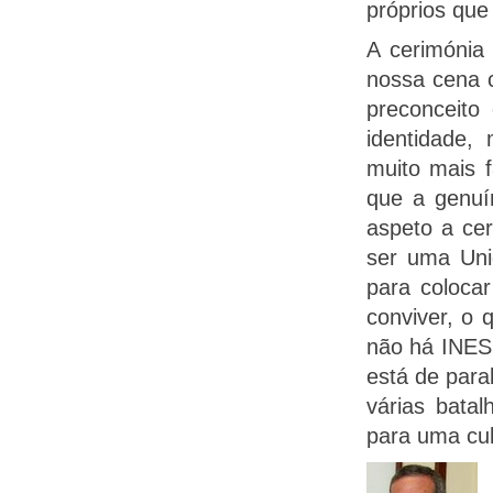
próprios que 
A cerimóni
nossa cena c
preconceito
identidade,
muito mais f
que a genuí
aspeto a ce
ser uma Unid
para coloca
conviver, o q
não há INES
está de para
várias batal
para uma cu