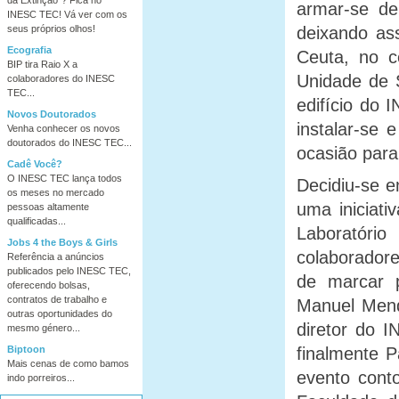
armar-se de
INESC TEC! Vá ver com os
seus próprios olhos!
deixando as
Ecografia
Ceuta, no 
BIP tira Raio X a
Unidade de 
colaboradores do INESC
TEC...
edifício do
Novos Doutorados
instalar-se 
Venha conhecer os novos
doutorados do INESC TEC...
ocasião para
Cadê Você?
O INESC TEC lança todos
Decidiu-se e
os meses no mercado
uma iniciat
pessoas altamente
qualificadas...
Laboratóri
Jobs 4 the Boys & Girls
colaborador
Referência a anúncios
publicados pelo INESC TEC,
de marcar 
oferecendo bolsas,
contratos de trabalho e
Manuel Mend
outras oportunidades do
diretor do I
mesmo género...
Biptoon
finalmente P
Mais cenas de como bamos
evento cont
indo porreiros...