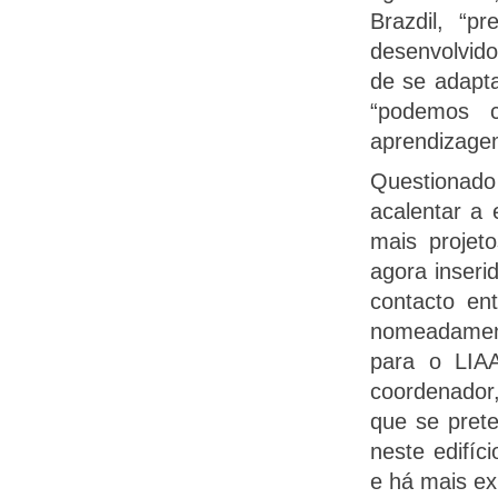
Brazdil, “
desenvolvid
de se adapta
“podemos c
aprendizage
Questionado 
acalentar a
mais projet
agora inseri
contacto en
nomeadamen
para o LIAA
coordenador
que se pret
neste edifí
e há mais ex