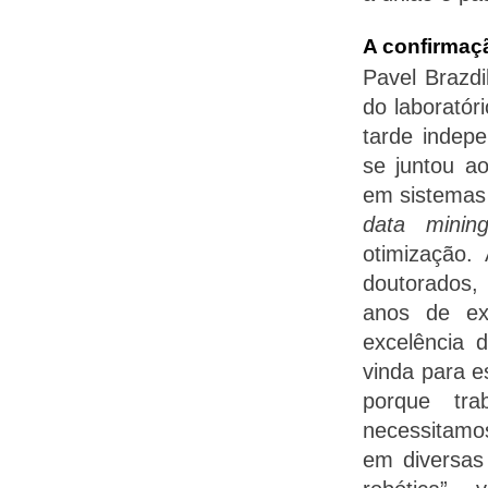
A confirmaç
Pavel Brazdi
do laboratór
tarde indep
se juntou a
em sistemas 
data minin
otimização.
doutorados,
anos de ex
excelência d
vinda para es
porque tr
necessitamos
em diversas