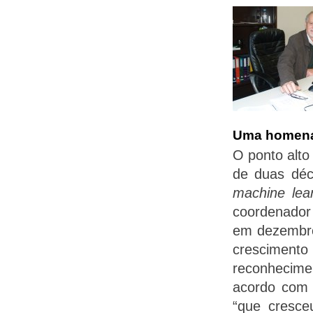
Uma homenag
O ponto alt
de duas déc
machine lea
coordenador
em dezembro
cresciment
reconhecime
acordo com A
“que cresce