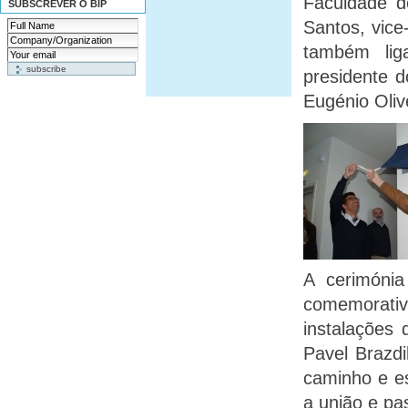
Faculdade d
SUBSCREVER O BIP
Santos, vice
também liga
presidente 
Eugénio Oliv
A cerimóni
comemorati
instalações
Pavel Brazdi
caminho e e
a união e p