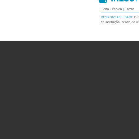
Ficha Técnica
|
Entrar
RESPONSABILIDADE
O B
da instituição, sendo da r