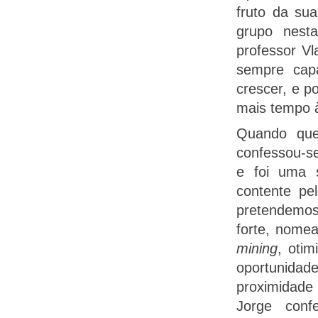
fruto da su
grupo nesta
professor Vl
sempre capa
crescer, e p
mais tempo à
Quando que
confessou-s
e foi uma s
contente pe
pretendemos
forte, nome
mining
, oti
oportunidad
proximidade
Jorge con