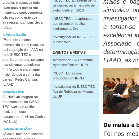
malas e bag
INESC TEC apresenta perfis
próprios e acima de tudo
de perdas para mercado de
fazer mais e melhor em
simbólico o
eletricidade em 2013
momentos particularmente
investigador
difíceis, como este que
INESC TEC cria aplicação
atravessamos." Luís Seca
que promove recolha
a tornar-se
(USE)
inteligente do lixo
excelência i
A Vós a Razão
Investigador do INESC TEC
"Estou plenamente
publica livro
Associado 
convencido que o resultado
da integração do LIAAD na
determinaçã
EVENTOS & VISITAS
rede INESC TEC é
LIAAD, as n
promissor porque, tal como
Avaliador do SAB confirma
nos sistemas complexos
rigor científico da UGEI
(...) "o todo é claramente
INESC TEC assina
maior do que a soma das
protocolo com INCM
partes", Pedro Campos
(LIAAD)
Investigador do INESC TEC
fala de Robótica no Museu
Asneira Livre
da UP
"O HASLab integrou-se
recentemente no INESC
TEC. Variadas razões
motivaram este
casamento...", Alcino Cunha
(HASLab)
De malas e b
Galeria do Insólito
Foi nos mes
Já ouviu falar do “Gabinete
da Extinção”? Fica no