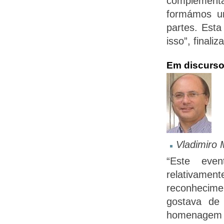
complement
formámos u
partes. Esta
isso”, finaliza
Em discurso
Vladimiro 
“Este eve
relativam
reconhecime
gostava de 
homenagem a