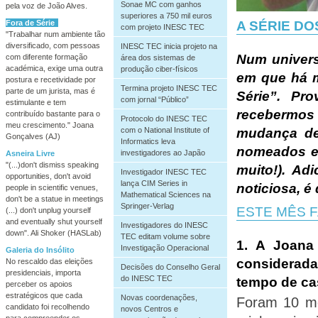
Sonae MC com ganhos
pela voz de João Alves.
superiores a 750 mil euros
A SÉRIE DO
Fora de Série
com projeto INESC TEC
"Trabalhar num ambiente tão
diversificado, com pessoas
INESC TEC inicia projeto na
Num univers
com diferente formação
área dos sistemas de
académica, exige uma outra
produção ciber-físicos
em que há 
postura e recetividade por
Termina projeto INESC TEC
parte de um jurista, mas é
Série”. Pr
com jornal “Público”
estimulante e tem
recebermo
contribuído bastante para o
Protocolo do INESC TEC
meu crescimento." Joana
mudança de 
com o National Institute of
Gonçalves (AJ)
Informatics leva
nomeados em
investigadores ao Japão
Asneira Livre
"(...)don't dismiss speaking
muito!). Ad
Investigador INESC TEC
opportunities, don't avoid
lança CIM Series in
noticiosa, 
people in scientific venues,
Mathematical Sciences na
don't be a statue in meetings
Springer-Verlag
ESTE MÊS 
(...) don't unplug yourself
and eventually shut yourself
Investigadores do INESC
down". Ali Shoker (HASLab)
TEC editam volume sobre
1.
A Joana
Investigação Operacional
Galeria do Insólito
considerada
No rescaldo das eleições
Decisões do Conselho Geral
presidenciais, importa
do INESC TEC
tempo de ca
perceber os apoios
estratégicos que cada
Novas coordenações,
Foram 10 me
candidato foi recolhendo
novos Centros e
para compreender os