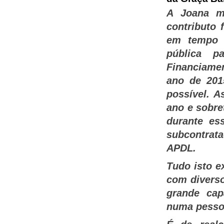
A Joana m
contributo 
em tempo ú
pública p
Financiamen
ano de 201
possível. A
ano e sobre
durante es
subcontrat
APDL.
Tudo isto e
com diverso
grande cap
numa pesso