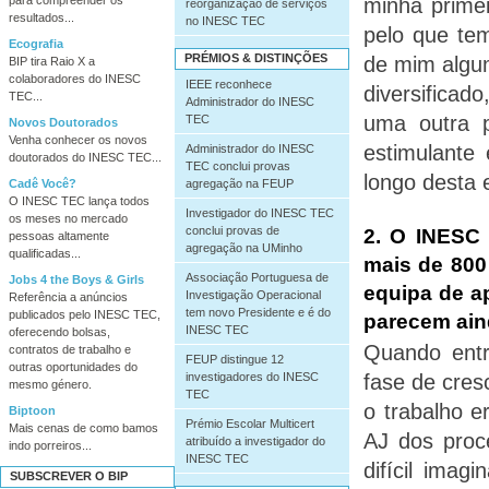
minha primei
reorganização de serviços
resultados...
no INESC TEC
pelo que tem
Ecografia
PRÉMIOS & DISTINÇÕES
de mim algum
BIP tira Raio X a
colaboradores do INESC
IEEE reconhece
diversifica
TEC...
Administrador do INESC
uma outra p
TEC
Novos Doutorados
Venha conhecer os novos
estimulante
Administrador do INESC
doutorados do INESC TEC...
TEC conclui provas
longo desta 
agregação na FEUP
Cadê Você?
O INESC TEC lança todos
Investigador do INESC TEC
os meses no mercado
conclui provas de
2
.
O INESC 
pessoas altamente
agregação na UMinho
qualificadas...
mais de 800
Associação Portuguesa de
Jobs 4 the Boys & Girls
equipa de a
Investigação Operacional
Referência a anúncios
tem novo Presidente e é do
publicados pelo INESC TEC,
parecem ain
INESC TEC
oferecendo bolsas,
Quando entr
contratos de trabalho e
FEUP distingue 12
outras oportunidades do
investigadores do INESC
fase de cres
mesmo género.
TEC
o trabalho er
Biptoon
Prémio Escolar Multicert
Mais cenas de como bamos
AJ dos proc
atribuído a investigador do
indo porreiros...
INESC TEC
difícil ima
SUBSCREVER O BIP