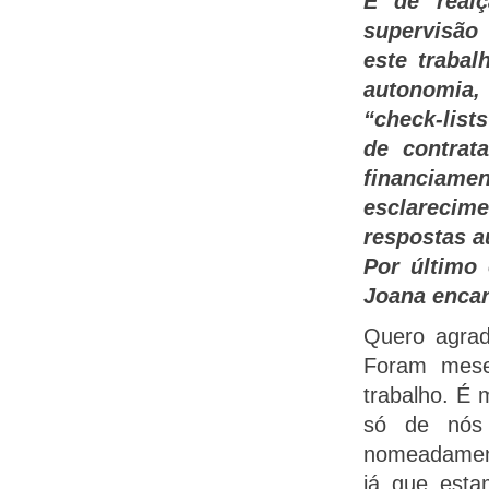
É de real
supervisão
este traba
autonomia,
“check-list
de contrat
financia
esclarecime
respostas a
Por último
Joana encar
Quero agrad
Foram mese
trabalho. É 
só de nós 
nomeadament
já que esta