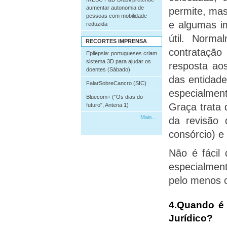
aumentar autonomia de
permite, mas
pessoas com mobilidade
e algumas i
reduzida
útil. Norm
RECORTES IMPRENSA
contratação
Epilepsia: portugueses criam
sistema 3D para ajudar os
resposta ao
doentes (Sábado)
das entidade
FalarSobreCancro (SIC)
especialment
Bluecom+ ("Os dias do
Graça trata 
futuro", Antena 1)
Mais...
da revisão 
consórcio) e
Não é fácil 
especialmen
pelo menos o
4.
Quando é 
Jurídico?