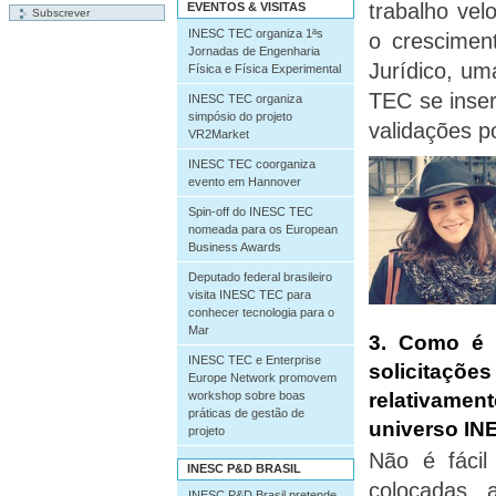
trabalho ve
EVENTOS & VISITAS
INESC TEC organiza 1ªs
o crescimen
Jornadas de Engenharia
Jurídico, u
Física e Física Experimental
TEC se inser
INESC TEC organiza
simpósio do projeto
validações p
VR2Market
INESC TEC coorganiza
evento em Hannover
Spin-off do INESC TEC
nomeada para os European
Business Awards
Deputado federal brasileiro
visita INESC TEC para
conhecer tecnologia para o
Mar
3.
Como é q
INESC TEC e Enterprise
solicitaçõe
Europe Network promovem
relativamen
workshop sobre boas
práticas de gestão de
universo IN
projeto
Não é fácil
INESC P&D BRASIL
colocadas, 
INESC P&D Brasil pretende