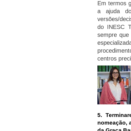
Em termos ge
a ajuda d
versões/deci
do INESC TE
sempre que e
especializ
procediment
centros prec
5
.
Terminar
nomeação, a 
da Graça B