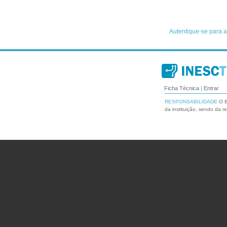
Ficha Técnica
|
Entrar
RESPONSABILIDADE
O B
da instituição, sendo da r