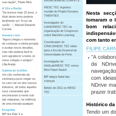
sessão anual do COMPETE
sua nação", Paula Silva
INESC TEC organiza
A Vós a Razão
reunião do Projeto Europeu
Nesta secç
"Se tivesse mais 20 anos, o
TWENTIES
título deste texto poderia
tomaram o I
facilmente ser 'A voz da
Investigador do
razão'...”, Manuel Eduardo
bom relac
LIAAD/INESC TEC na
Correia
organização de Congresso
indispensáv
sobre Machine Learning
Asneira Livre
com tanto e
"Agora chegou o momento
Coordenador do
de continuar a minha jornada
CRACS/INESC TEC eleito
FILIPE CAR
e aceitar novos desafios,
para a Escola Doutoral da
mas não poderia fazê-lo
Universidade do Porto
"A colabor
sem agradecer a todos os
meus colegas e amigos",
Investigador do
da NDriv
Lília Araújo
HASLab/INESC TEC vence
navegação
Best Paper Award
Galeria do Insólito
Um cão conhecido da
com ideia
BIP alegra Natal das
vizinhança jurou vingar-se,
crianças
no carro de um dos nossos
NDrive ma
bolseiros, de todos aqueles
Bebés de 2011 no INESC
prazer tra
seus camaradas que
TEC
encontraram a morte sob
tais máquinas, na violência
Histórico da
de uma estrada qualquer.
Ecografia
Tendo um dos
BIP tira Raio X a