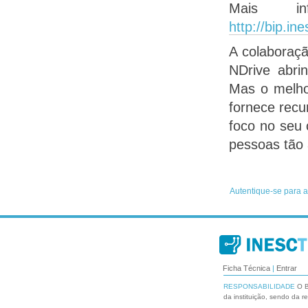
Mais in
http://bip.in
A colaboraçã
NDrive abri
Mas o melho
fornece recu
foco no seu 
pessoas tão 
Ficha Técnica
|
Entrar
RESPONSABILIDADE
O B
da instituição, sendo da r