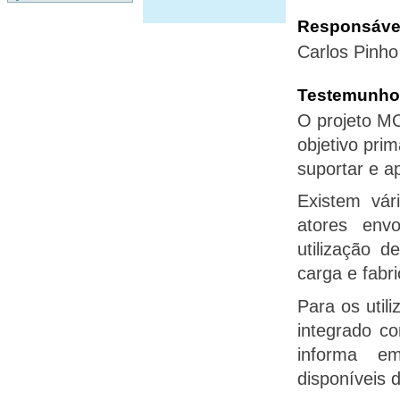
Responsável
Carlos Pinho
Testemunho r
O projeto M
objetivo pri
suportar e ap
Existem vár
atores envo
utilização d
carga e fabr
Para os util
integrado c
informa e
disponíveis 