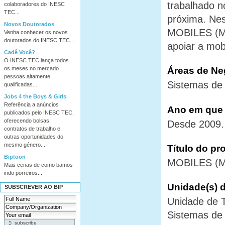
trabalhado n
colaboradores do INESC
TEC...
próxima. Ne
Novos Doutorados
MOBILES (MO
Venha conhecer os novos
doutorados do INESC TEC...
apoiar a mobi
Cadê Você?
O INESC TEC lança todos
Áreas de Ne
os meses no mercado
pessoas altamente
Sistemas de
qualificadas...
Jobs 4 the Boys & Girls
Referência a anúncios
Ano em que 
publicados pelo INESC TEC,
oferecendo bolsas,
Desde 2009.
contratos de trabalho e
outras oportunidades do
mesmo género...
Título do pr
Biptoon
MOBILES (MO
Mais cenas de como bamos
indo porreiros...
Unidade(s) 
SUBSCREVER AO BIP
Unidade de 
Sistemas de