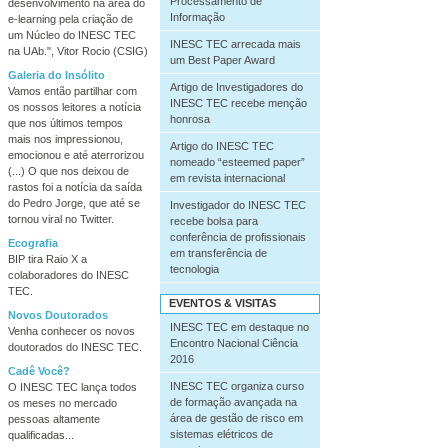
Processamento de
desenvolvimento na área do
Informação
e-learning pela criação de
um Núcleo do INESC TEC
INESC TEC arrecada mais
na UAb.", Vitor Rocio (CSIG)
um Best Paper Award
Galeria do Insólito
Artigo de Investigadores do
Vamos então partilhar com
INESC TEC recebe menção
os nossos leitores a notícia
honrosa
que nos últimos tempos
mais nos impressionou,
Artigo do INESC TEC
emocionou e até aterrorizou
nomeado “esteemed paper”
(...) O que nos deixou de
em revista internacional
rastos foi a notícia da saída
do Pedro Jorge, que até se
Investigador do INESC TEC
tornou viral no Twitter.
recebe bolsa para
conferência de profissionais
Ecografia
em transferência de
BIP tira Raio X a
tecnologia
colaboradores do INESC
TEC.
EVENTOS & VISITAS
Novos Doutorados
INESC TEC em destaque no
Venha conhecer os novos
Encontro Nacional Ciência
doutorados do INESC TEC.
2016
Cadê Você?
INESC TEC organiza curso
O INESC TEC lança todos
de formação avançada na
os meses no mercado
área de gestão de risco em
pessoas altamente
sistemas elétricos de
qualificadas...