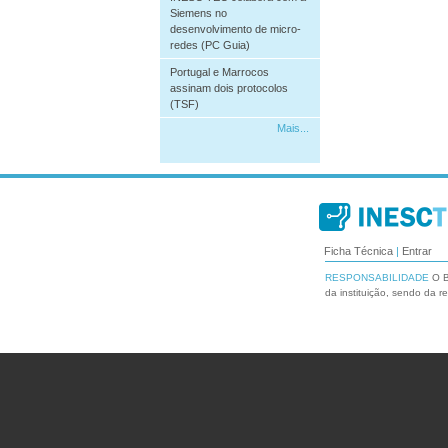
Siemens no
desenvolvimento de micro-
redes (PC Guia)
Portugal e Marrocos
assinam dois protocolos
(TSF)
Mais...
Ficha Técnica
|
Entrar
RESPONSABILIDADE
O B
da instituição, sendo da r