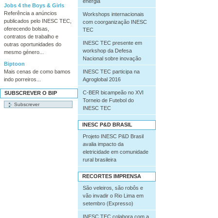
energia
Jobs 4 the Boys & Girls
Referência a anúncios
Workshops internacionais
publicados pelo INESC TEC,
com coorganização INESC
oferecendo bolsas,
TEC
contratos de trabalho e
INESC TEC presente em
outras oportunidades do
workshop da Defesa
mesmo género...
Nacional sobre inovação
Biptoon
INESC TEC participa na
Mais cenas de como bamos
Agroglobal 2016
indo porreiros...
C-BER bicampeão no XVI
SUBSCREVER O BIP
Torneio de Futebol do
INESC TEC
INESC P&D BRASIL
Projeto INESC P&D Brasil
avalia impacto da
eletricidade em comunidade
rural brasileira
RECORTES IMPRENSA
São veleiros, são robôs e
vão invadir o Rio Lima em
setembro (Expresso)
INESC TEC colabora com a