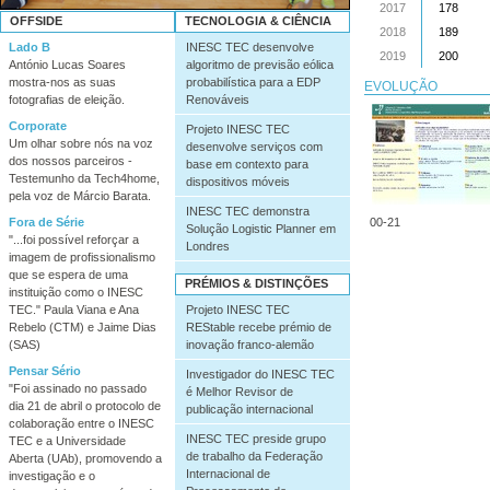
2017
178
OFFSIDE
TECNOLOGIA & CIÊNCIA
2018
189
Lado B
INESC TEC desenvolve
2019
200
António Lucas Soares
algoritmo de previsão eólica
mostra-nos as suas
probabilística para a EDP
EVOLUÇÃO
fotografias de eleição.
Renováveis
Corporate
Projeto INESC TEC
Um olhar sobre nós na voz
desenvolve serviços com
dos nossos parceiros -
base em contexto para
Testemunho da Tech4home,
dispositivos móveis
pela voz de Márcio Barata.
INESC TEC demonstra
Fora de Série
00-21
Solução Logistic Planner em
"...foi possível reforçar a
Londres
imagem de profissionalismo
que se espera de uma
PRÉMIOS & DISTINÇÕES
instituição como o INESC
Projeto INESC TEC
TEC." Paula Viana e Ana
REStable recebe prémio de
Rebelo (CTM) e Jaime Dias
inovação franco-alemão
(SAS)
Pensar Sério
Investigador do INESC TEC
"Foi assinado no passado
é Melhor Revisor de
dia 21 de abril o protocolo de
publicação internacional
colaboração entre o INESC
INESC TEC preside grupo
TEC e a Universidade
de trabalho da Federação
Aberta (UAb), promovendo a
Internacional de
investigação e o