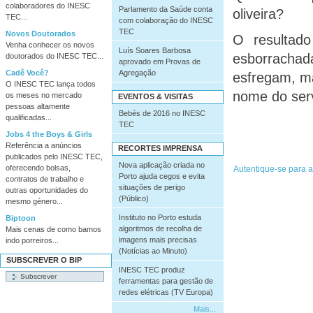
colaboradores do INESC
Parlamento da Saúde conta
oliveira?
TEC...
com colaboração do INESC
TEC
Novos Doutorados
O resultad
Venha conhecer os novos
Luís Soares Barbosa
esborrachad
doutorados do INESC TEC...
aprovado em Provas de
Agregação
Cadê Você?
esfregam, m
O INESC TEC lança todos
nome do serv
os meses no mercado
EVENTOS & VISITAS
pessoas altamente
Bebés de 2016 no INESC
qualificadas...
TEC
Jobs 4 the Boys & Girls
Referência a anúncios
RECORTES IMPRENSA
publicados pelo INESC TEC,
Nova aplicação criada no
oferecendo bolsas,
Porto ajuda cegos e evita
contratos de trabalho e
situações de perigo
outras oportunidades do
(Público)
mesmo género...
Instituto no Porto estuda
Biptoon
algoritmos de recolha de
Mais cenas de como bamos
imagens mais precisas
indo porreiros...
(Notícias ao Minuto)
SUBSCREVER O BIP
INESC TEC produz
ferramentas para gestão de
redes elétricas (TV Europa)
Mais...