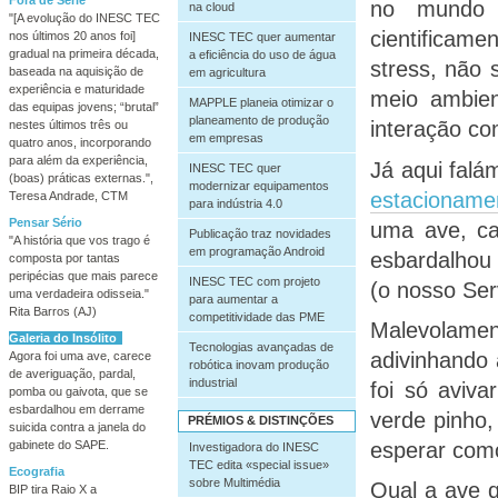
no mundo 
na cloud
"[A evolução do INESC TEC
cientificam
nos últimos 20 anos foi]
INESC TEC quer aumentar
gradual na primeira década,
a eficiência do uso de água
stress, não
baseada na aquisição de
em agricultura
experiência e maturidade
meio ambien
MAPPLE planeia otimizar o
das equipas jovens; “brutal”
planeamento de produção
interação c
nestes últimos três ou
em empresas
quatro anos, incorporando
para além da experiência,
Já aqui fal
INESC TEC quer
(boas) práticas externas.",
modernizar equipamentos
estacioname
Teresa Andrade, CTM
para indústria 4.0
Pensar Sério
uma ave, ca
Publicação traz novidades
"A história que vos trago é
em programação Android
esbardalhou
composta por tantas
peripécias que mais parece
INESC TEC com projeto
(o nosso Ser
uma verdadeira odisseia."
para aumentar a
Rita Barros (AJ)
competitividade das PME
Malevolame
Galeria do Insólito
Tecnologias avançadas de
adivinhando 
Agora foi uma ave, carece
robótica inovam produção
de averiguação, pardal,
industrial
foi só aviva
pomba ou gaivota, que se
esbardalhou em derrame
verde pinho,
PRÉMIOS & DISTINÇÕES
suicida contra a janela do
gabinete do SAPE.
esperar como
Investigadora do INESC
TEC edita «special issue»
Ecografia
sobre Multimédia
Qual a ave q
BIP tira Raio X a