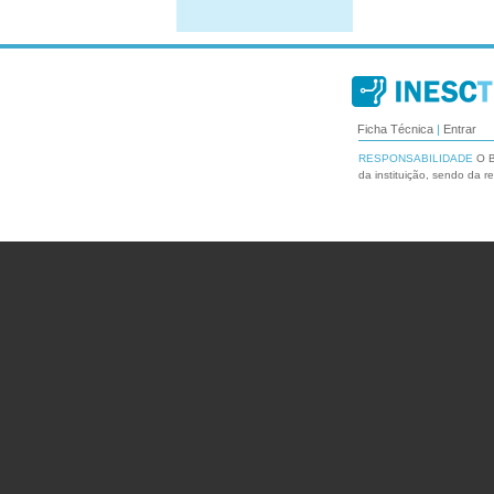
Ficha Técnica
|
Entrar
RESPONSABILIDADE
O B
da instituição, sendo da r